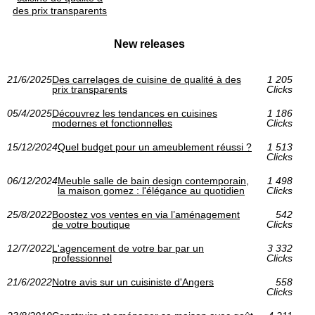
des prix transparents
New releases
21/6/2025
Des carrelages de cuisine de qualité à des
1 205
prix transparents
Clicks
05/4/2025
Découvrez les tendances en cuisines
1 186
modernes et fonctionnelles
Clicks
15/12/2024
Quel budget pour un ameublement réussi ?
1 513
Clicks
06/12/2024
Meuble salle de bain design contemporain,
1 498
la maison gomez : l'élégance au quotidien
Clicks
25/8/2022
Boostez vos ventes en via l’aménagement
542
de votre boutique
Clicks
12/7/2022
L'agencement de votre bar par un
3 332
professionnel
Clicks
21/6/2022
Notre avis sur un cuisiniste d'Angers
558
Clicks