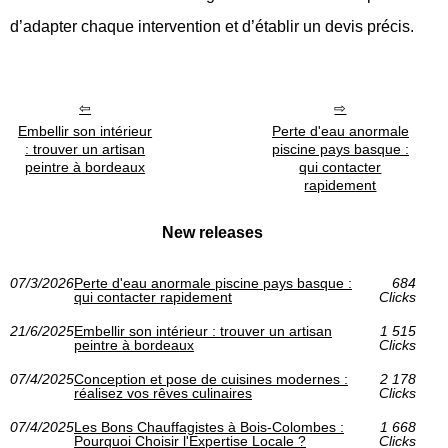
d’adapter chaque intervention et d’établir un devis précis.
Embellir son intérieur
Perte d'eau anormale
: trouver un artisan
piscine pays basque :
peintre à bordeaux
qui contacter
rapidement
New releases
07/3/2026
Perte d'eau anormale piscine pays basque :
684
qui contacter rapidement
Clicks
21/6/2025
Embellir son intérieur : trouver un artisan
1 515
peintre à bordeaux
Clicks
07/4/2025
Conception et pose de cuisines modernes :
2 178
réalisez vos rêves culinaires
Clicks
07/4/2025
Les Bons Chauffagistes à Bois-Colombes :
1 668
Pourquoi Choisir l'Expertise Locale ?
Clicks