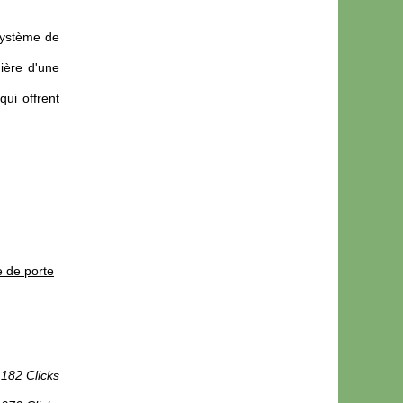
système de
ière d'une
qui offrent
e de porte
 182 Clicks