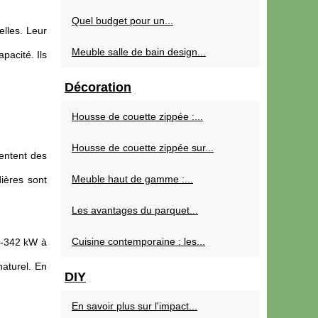
Quel budget pour un...
lles. Leur
Meuble salle de bain design...
pacité. Ils
Décoration
Housse de couette zippée :...
Housse de couette zippée sur...
sentent des
Meuble haut de gamme :...
dières sont
Les avantages du parquet...
Cuisine contemporaine : les...
18-342 kW à
aturel. En
DIY
En savoir plus sur l'impact...