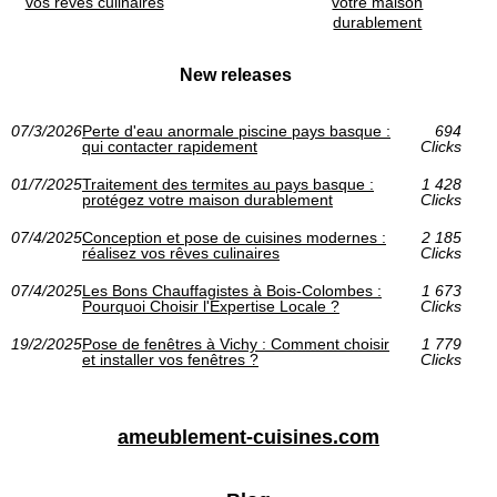
vos rêves culinaires
votre maison
durablement
New releases
07/3/2026
Perte d'eau anormale piscine pays basque :
694
qui contacter rapidement
Clicks
01/7/2025
Traitement des termites au pays basque :
1 428
protégez votre maison durablement
Clicks
07/4/2025
Conception et pose de cuisines modernes :
2 185
réalisez vos rêves culinaires
Clicks
07/4/2025
Les Bons Chauffagistes à Bois-Colombes :
1 673
Pourquoi Choisir l'Expertise Locale ?
Clicks
19/2/2025
Pose de fenêtres à Vichy : Comment choisir
1 779
et installer vos fenêtres ?
Clicks
ameublement-cuisines.com