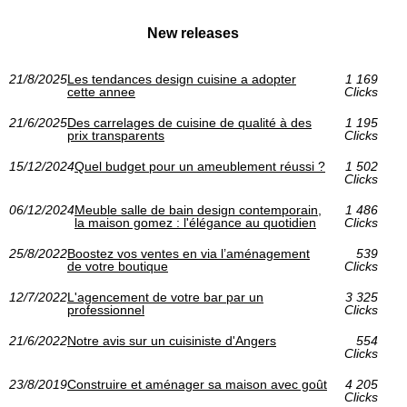
New releases
21/8/2025
Les tendances design cuisine a adopter
1 169
cette annee
Clicks
21/6/2025
Des carrelages de cuisine de qualité à des
1 195
prix transparents
Clicks
15/12/2024
Quel budget pour un ameublement réussi ?
1 502
Clicks
06/12/2024
Meuble salle de bain design contemporain,
1 486
la maison gomez : l'élégance au quotidien
Clicks
25/8/2022
Boostez vos ventes en via l’aménagement
539
de votre boutique
Clicks
12/7/2022
L'agencement de votre bar par un
3 325
professionnel
Clicks
21/6/2022
Notre avis sur un cuisiniste d'Angers
554
Clicks
23/8/2019
Construire et aménager sa maison avec goût
4 205
Clicks