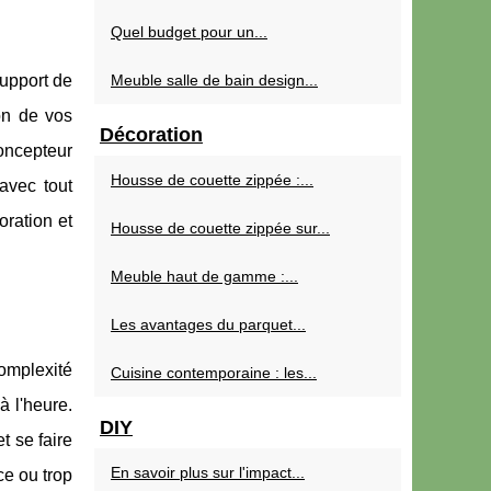
Quel budget pour un...
support de
Meuble salle de bain design...
on de vos
Décoration
concepteur
Housse de couette zippée :...
 avec tout
oration et
Housse de couette zippée sur...
Meuble haut de gamme :...
Les avantages du parquet...
complexité
Cuisine contemporaine : les...
à l'heure.
DIY
t se faire
En savoir plus sur l'impact...
ce ou trop