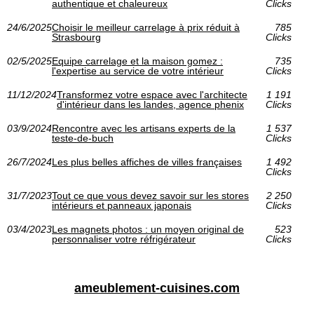
authentique et chaleureux
Clicks
24/6/2025
Choisir le meilleur carrelage à prix réduit à
785
Strasbourg
Clicks
02/5/2025
Equipe carrelage et la maison gomez :
735
l'expertise au service de votre intérieur
Clicks
11/12/2024
Transformez votre espace avec l'architecte
1 191
d'intérieur dans les landes, agence phenix
Clicks
03/9/2024
Rencontre avec les artisans experts de la
1 537
teste-de-buch
Clicks
26/7/2024
Les plus belles affiches de villes françaises
1 492
Clicks
31/7/2023
Tout ce que vous devez savoir sur les stores
2 250
intérieurs et panneaux japonais
Clicks
03/4/2023
Les magnets photos : un moyen original de
523
personnaliser votre réfrigérateur
Clicks
ameublement-cuisines.com