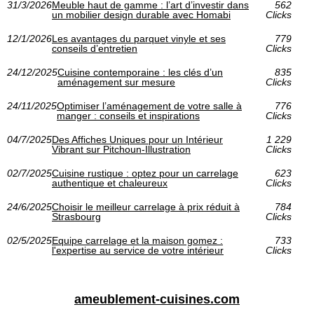
31/3/2026
Meuble haut de gamme : l’art d’investir dans
562
un mobilier design durable avec Homabi
Clicks
12/1/2026
Les avantages du parquet vinyle et ses
779
conseils d’entretien
Clicks
24/12/2025
Cuisine contemporaine : les clés d’un
835
aménagement sur mesure
Clicks
24/11/2025
Optimiser l’aménagement de votre salle à
776
manger : conseils et inspirations
Clicks
04/7/2025
Des Affiches Uniques pour un Intérieur
1 229
Vibrant sur Pitchoun-Illustration
Clicks
02/7/2025
Cuisine rustique : optez pour un carrelage
623
authentique et chaleureux
Clicks
24/6/2025
Choisir le meilleur carrelage à prix réduit à
784
Strasbourg
Clicks
02/5/2025
Equipe carrelage et la maison gomez :
733
l'expertise au service de votre intérieur
Clicks
ameublement-cuisines.com