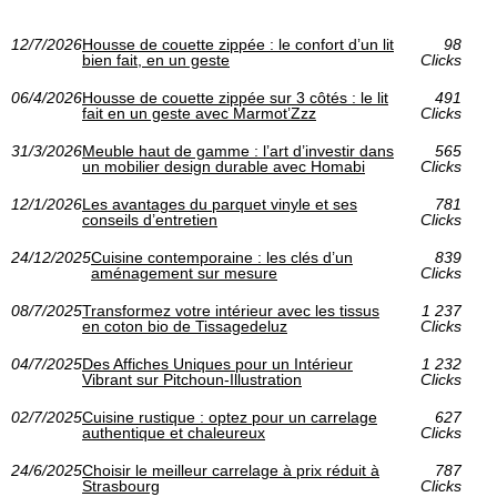
12/7/2026
Housse de couette zippée : le confort d’un lit
98
bien fait, en un geste
Clicks
06/4/2026
Housse de couette zippée sur 3 côtés : le lit
491
fait en un geste avec Marmot’Zzz
Clicks
31/3/2026
Meuble haut de gamme : l’art d’investir dans
565
un mobilier design durable avec Homabi
Clicks
12/1/2026
Les avantages du parquet vinyle et ses
781
conseils d’entretien
Clicks
24/12/2025
Cuisine contemporaine : les clés d’un
839
aménagement sur mesure
Clicks
08/7/2025
Transformez votre intérieur avec les tissus
1 237
en coton bio de Tissagedeluz
Clicks
04/7/2025
Des Affiches Uniques pour un Intérieur
1 232
Vibrant sur Pitchoun-Illustration
Clicks
02/7/2025
Cuisine rustique : optez pour un carrelage
627
authentique et chaleureux
Clicks
24/6/2025
Choisir le meilleur carrelage à prix réduit à
787
Strasbourg
Clicks