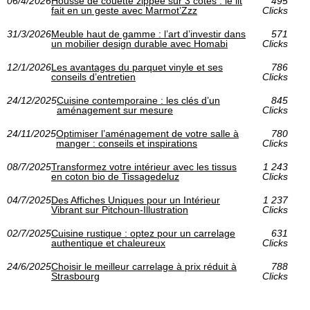
06/4/2026
Housse de couette zippée sur 3 côtés : le lit
495
fait en un geste avec Marmot’Zzz
Clicks
31/3/2026
Meuble haut de gamme : l’art d’investir dans
571
un mobilier design durable avec Homabi
Clicks
12/1/2026
Les avantages du parquet vinyle et ses
786
conseils d’entretien
Clicks
24/12/2025
Cuisine contemporaine : les clés d’un
845
aménagement sur mesure
Clicks
24/11/2025
Optimiser l’aménagement de votre salle à
780
manger : conseils et inspirations
Clicks
08/7/2025
Transformez votre intérieur avec les tissus
1 243
en coton bio de Tissagedeluz
Clicks
04/7/2025
Des Affiches Uniques pour un Intérieur
1 237
Vibrant sur Pitchoun-Illustration
Clicks
02/7/2025
Cuisine rustique : optez pour un carrelage
631
authentique et chaleureux
Clicks
24/6/2025
Choisir le meilleur carrelage à prix réduit à
788
Strasbourg
Clicks