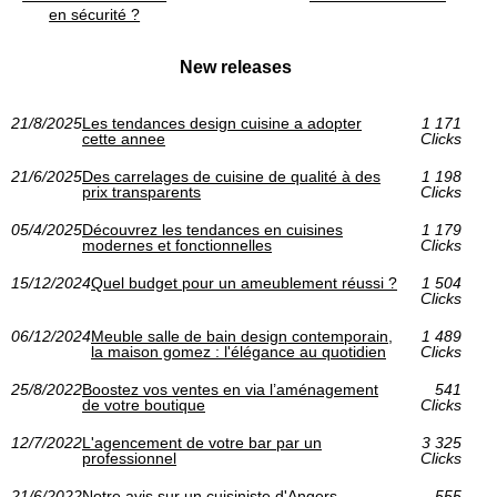
en sécurité ?
New releases
21/8/2025
Les tendances design cuisine a adopter
1 171
cette annee
Clicks
21/6/2025
Des carrelages de cuisine de qualité à des
1 198
prix transparents
Clicks
05/4/2025
Découvrez les tendances en cuisines
1 179
modernes et fonctionnelles
Clicks
15/12/2024
Quel budget pour un ameublement réussi ?
1 504
Clicks
06/12/2024
Meuble salle de bain design contemporain,
1 489
la maison gomez : l'élégance au quotidien
Clicks
25/8/2022
Boostez vos ventes en via l’aménagement
541
de votre boutique
Clicks
12/7/2022
L'agencement de votre bar par un
3 325
professionnel
Clicks
21/6/2022
Notre avis sur un cuisiniste d'Angers
555