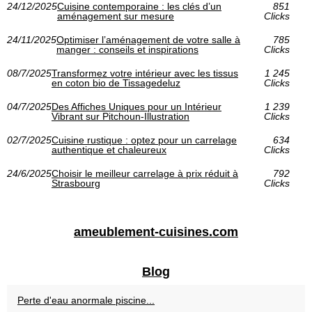
24/12/2025
Cuisine contemporaine : les clés d’un
851
aménagement sur mesure
Clicks
24/11/2025
Optimiser l’aménagement de votre salle à
785
manger : conseils et inspirations
Clicks
08/7/2025
Transformez votre intérieur avec les tissus
1 245
en coton bio de Tissagedeluz
Clicks
04/7/2025
Des Affiches Uniques pour un Intérieur
1 239
Vibrant sur Pitchoun-Illustration
Clicks
02/7/2025
Cuisine rustique : optez pour un carrelage
634
authentique et chaleureux
Clicks
24/6/2025
Choisir le meilleur carrelage à prix réduit à
792
Strasbourg
Clicks
ameublement-cuisines.com
Blog
Perte d'eau anormale piscine...