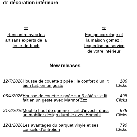
de
décoration intérieure
.
Rencontre avec les
Equipe carrelage et
artisans experts de la
la maison gomez :
teste-de-buch
l'expertise au service
de votre intérieur
New releases
12/7/2026
Housse de couette zippée : le confort d’un lit
106
bien fait, en un geste
Clicks
06/4/2026
Housse de couette zippée sur 3 côtés : le lit
498
fait en un geste avec Marmot’Zzz
Clicks
31/3/2026
Meuble haut de gamme : l’art d’investir dans
575
un mobilier design durable avec Homabi
Clicks
12/1/2026
Les avantages du parquet vinyle et ses
790
conseils d’entretien
Clicks