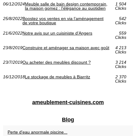
06/12/2024
Meuble salle de bain design contemporain,
1 504
la maison gomez : l'élégance au quotidien
Clicks
25/8/2022
Boostez vos ventes en via l’aménagement
542
de votre boutique
Clicks
21/6/2022
Notre avis sur un cuisiniste d'Angers
559
Clicks
23/8/2019
Construire et aménager sa maison avec goût
4 213
Clicks
23/7/2019
Ou acheter des meubles discount ?
3 214
Clicks
16/12/2018
Le stockage de meubles à Biarritz
2 370
Clicks
ameublement-cuisines.com
Blog
Perte d'eau anormale piscine...