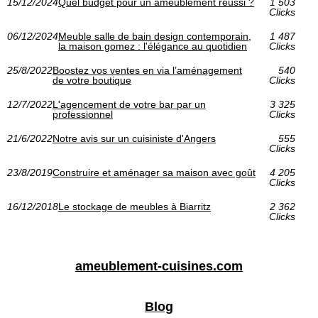
15/12/2024
Quel budget pour un ameublement réussi ?
1 503
Clicks
06/12/2024
Meuble salle de bain design contemporain,
1 487
la maison gomez : l'élégance au quotidien
Clicks
25/8/2022
Boostez vos ventes en via l’aménagement
540
de votre boutique
Clicks
12/7/2022
L'agencement de votre bar par un
3 325
professionnel
Clicks
21/6/2022
Notre avis sur un cuisiniste d'Angers
555
Clicks
23/8/2019
Construire et aménager sa maison avec goût
4 205
Clicks
16/12/2018
Le stockage de meubles à Biarritz
2 362
Clicks
ameublement-cuisines.com
Blog